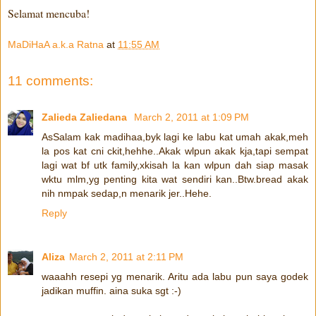
Selamat mencuba!
MaDiHaA a.k.a Ratna
at
11:55 AM
11 comments:
Zalieda Zaliedana
March 2, 2011 at 1:09 PM
AsSalam kak madihaa,byk lagi ke labu kat umah akak,meh
la pos kat cni ckit,hehhe..Akak wlpun akak kja,tapi sempat
lagi wat bf utk family,xkisah la kan wlpun dah siap masak
wktu mlm,yg penting kita wat sendiri kan..Btw.bread akak
nih nmpak sedap,n menarik jer..Hehe.
Reply
Aliza
March 2, 2011 at 2:11 PM
waaahh resepi yg menarik. Aritu ada labu pun saya godek
jadikan muffin. aina suka sgt :-)