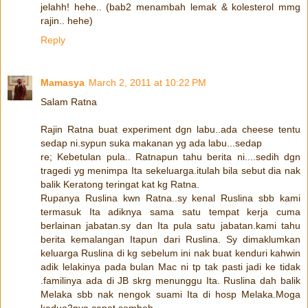
jelahh! hehe.. (bab2 menambah lemak & kolesterol mmg
rajin.. hehe)
Reply
Mamasya
March 2, 2011 at 10:22 PM
Salam Ratna
Rajin Ratna buat experiment dgn labu..ada cheese tentu
sedap ni.sypun suka makanan yg ada labu...sedap
re; Kebetulan pula.. Ratnapun tahu berita ni....sedih dgn
tragedi yg menimpa Ita sekeluarga.itulah bila sebut dia nak
balik Keratong teringat kat kg Ratna.
Rupanya Ruslina kwn Ratna..sy kenal Ruslina sbb kami
termasuk Ita adiknya sama satu tempat kerja cuma
berlainan jabatan.sy dan Ita pula satu jabatan.kami tahu
berita kemalangan Itapun dari Ruslina. Sy dimaklumkan
keluarga Ruslina di kg sebelum ini nak buat kenduri kahwin
adik lelakinya pada bulan Mac ni tp tak pasti jadi ke tidak
.familinya ada di JB skrg menunggu Ita. Ruslina dah balik
Melaka sbb nak nengok suami Ita di hosp Melaka.Moga
kedua2nya cepat semboh.