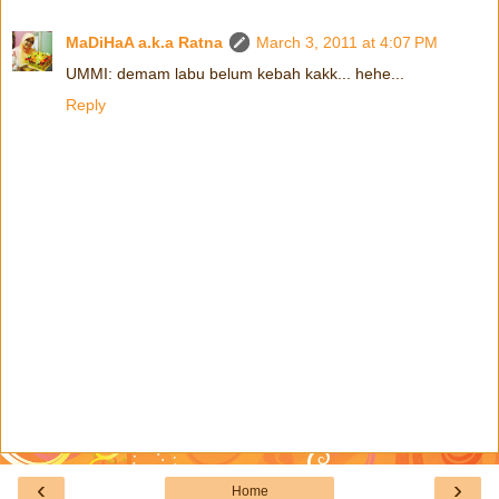
MaDiHaA a.k.a Ratna
March 3, 2011 at 4:07 PM
UMMI: demam labu belum kebah kakk... hehe...
Reply
‹
›
Home