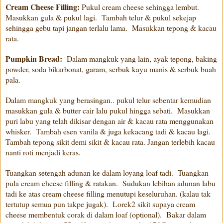
Cream Cheese Filling:
Pukul cream cheese sehingga lembut.
Masukkan gula & pukul lagi. Tambah telur & pukul sekejap
sehingga gebu tapi jangan terlalu lama. Masukkan tepong & kacau
rata.
Pumpkin Bread:
Dalam mangkuk yang lain, ayak tepong, baking
powder, soda bikarbonat, garam, serbuk kayu manis & serbuk buah
pala.
Dalam mangkuk yang berasingan.. pukul telur sebentar kemudian
masukkan gula & butter cair lalu pukul hingga sebati. Masukkan
puri labu yang telah dikisar dengan air & kacau rata menggunakan
whisker. Tambah esen vanila & juga kekacang tadi & kacau lagi.
Tambah tepong sikit demi sikit & kacau rata. Jangan terlebih kacau
nanti roti menjadi keras.
Tuangkan setengah adunan ke dalam loyang loaf tadi. Tuangkan
pula cream cheese filling & ratakan. Sudukan lebihan adunan labu
tadi ke atas cream cheese filling menutupi keseluruhan. (kalau tak
tertutup semua pun takpe jugak). Lorek2 sikit supaya cream
cheese membentuk corak di dalam loaf (optional). Bakar dalam