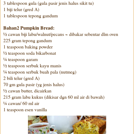
3 tablespoon gula (gula pasir jenis halus sikit tu)
1 biji telur (gred A)
1 tablespoon tepong gandum
Bahan2 Pumpkin Bread:
½ cawan biji labu/walnut/pecans ~ dibakar sebentar dlm oven
225 gram tepong gandum
1 teaspoon baking powder
½ teaspoon soda bikarbonat
¼ teaspoon garam
½ teaspoon serbuk kayu manis
¼ teaspoon serbuk buah pala (nutmeg)
2 bili telur (gred A)
70 gm gula pasir (yg jenis halus)
½ cawan butter, dicairkan
215 gram labu kukus (dikisar dgn 60 ml air di bawah)
¼ cawan/ 60 ml air
1 teaspoon esen vanilla