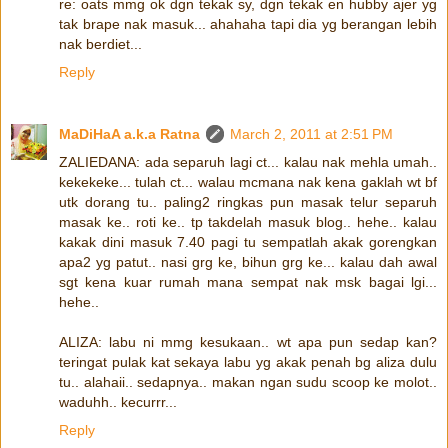
re: oats mmg ok dgn tekak sy, dgn tekak en hubby ajer yg
tak brape nak masuk... ahahaha tapi dia yg berangan lebih
nak berdiet...
Reply
MaDiHaA a.k.a Ratna
March 2, 2011 at 2:51 PM
ZALIEDANA: ada separuh lagi ct... kalau nak mehla umah..
kekekeke... tulah ct... walau mcmana nak kena gaklah wt bf
utk dorang tu.. paling2 ringkas pun masak telur separuh
masak ke.. roti ke.. tp takdelah masuk blog.. hehe.. kalau
kakak dini masuk 7.40 pagi tu sempatlah akak gorengkan
apa2 yg patut.. nasi grg ke, bihun grg ke... kalau dah awal
sgt kena kuar rumah mana sempat nak msk bagai lgi...
hehe..
ALIZA: labu ni mmg kesukaan.. wt apa pun sedap kan?
teringat pulak kat sekaya labu yg akak penah bg aliza dulu
tu.. alahaii.. sedapnya.. makan ngan sudu scoop ke molot..
waduhh.. kecurrr...
Reply