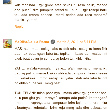
kak madihaa.. tgk gmbr atas sekali tu rasa pelik, mende
apa putih2 dlm pumpkin bread tu.. huhu.. tgk resepi baru
tau ada cream cheese.. mesti sedap ada rasa masam2
manis.. yumm!
Reply
MaDiHaA a.k.a Ratna
March 2, 2011 at 5:11 PM
MAS: a'ah mas.. selagi labu tu dok ada.. selagi tu kena fikir
apa nak buat ngan labu tu.. tapikan.. kalau dah malas nnt
akak buat sayur je semua yg belen tu.. kihkihkih..
YATIE: wa'alaikumsalam yatie... a'ah memang menarik..
bab yg paling menarik akak sbb ada campuran krim cheese
tu.. kekekeke... mmg sedap tau yatie.. dah ada labu tu nnt
bolehlah cuba yer.. mmg best..
TUN TELANI: tulah pasalnya.. masa akak tgk gambar asal
dulu pun gitu gak.. tertnya2 kenapa ada putih2 kat tengah2
bread tu.. rupanya ada campuran krim keju tu.. terus terliur
dibuatnya.. kebetulan krim keju mmg ada dlm esbox.. on