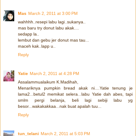
Mas
March 2, 2011 at 3:00 PM
wahhhh..resepi labu lagi..sukanya..
mas baru try donut labu akak....
sedapp la..
lembut dan gebu jer donut mas tau...
maceh kak..lapp u..
Reply
Yatie
March 2, 2011 at 4:28 PM
Assalammualaikum K.Madihah,
Menariknya pumpkin bread akak ni....Yatie tenung je
lama2...betul2 memikat selera...labu Yatie dah abes, tapi
smlm pergi belanja, beli lagi sebiji labu yg
besor...wakakakkaa...nak buat apalah tuu...
Reply
tun_telani
March 2, 2011 at 5:03 PM