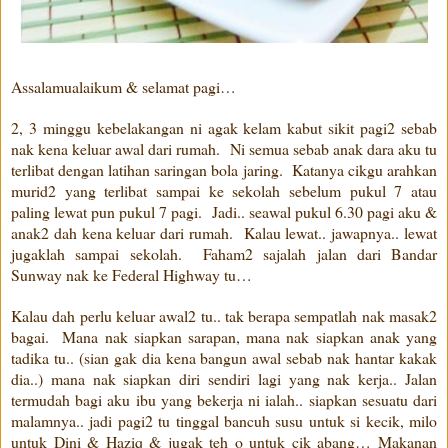
Assalamualaikum & selamat pagi…
2, 3 minggu kebelakangan ni agak kelam kabut sikit pagi2 sebab
nak kena keluar awal dari rumah. Ni semua sebab anak dara aku tu
terlibat dengan latihan saringan bola jaring. Katanya cikgu arahkan
murid2 yang terlibat sampai ke sekolah sebelum pukul 7 atau
paling lewat pun pukul 7 pagi. Jadi.. seawal pukul 6.30 pagi aku &
anak2 dah kena keluar dari rumah. Kalau lewat.. jawapnya.. lewat
jugaklah sampai sekolah. Faham2 sajalah jalan dari Bandar
Sunway nak ke Federal Highway tu…
Kalau dah perlu keluar awal2 tu.. tak berapa sempatlah nak masak2
bagai. Mana nak siapkan sarapan, mana nak siapkan anak yang
tadika tu.. (sian gak dia kena bangun awal sebab nak hantar kakak
dia..) mana nak siapkan diri sendiri lagi yang nak kerja.. Jalan
termudah bagi aku ibu yang bekerja ni ialah.. siapkan sesuatu dari
malamnya.. jadi pagi2 tu tinggal bancuh susu untuk si kecik, milo
untuk Dini & Haziq & jugak teh o untuk cik abang… Makanan