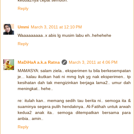
Reply
Ummi
March 3, 2011 at 12:10 PM
Waaaaaaaaa..x abis lg musim labu eh..hehehehe
Reply
MaDiHaA a.k.a Ratna
March 3, 2011 at 4:06 PM
MAMASYA: salam ziela.. eksperimen tu bila berkesempatan
je... kalau ikutkan hati ni mmg byk yg nak eksperimen.. tp
kesihatan dah tak mengizinkan berjaga lama2.. umur dah
meningkat.. hehe..
re: itulah kan.. memang sedih tau berita ni.. semoga ita &
suaminya segera pulih hendaknya.. Al-Fatihah untuk arwah
kedua2 anak ita.. semoga ditempatkan bersama para
anbia.. amin..
Reply