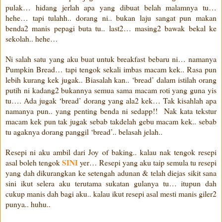
pulak… hidang jerlah apa yang dibuat belah malamnya tu…
hehe… tapi tulahh.. dorang ni.. bukan laju sangat pun makan
benda2 manis pepagi buta tu.. last2… masing2 bawak bekal ke
sekolah.. hehe…
Ni salah satu yang aku buat untuk breakfast bebaru ni… namanya
Pumpkin Bread… tapi tengok sekali imbas macam kek.. Rasa pun
lebih kurang kek jugak.. Biasalah kan.. ‘bread’ dalam istilah orang
putih ni kadang2 bukannya semua sama macam roti yang guna yis
tu…. Ada jugak ‘bread’ dorang yang ala2 kek… Tak kisahlah apa
namanya pun.. yang penting benda ni sedapp!! Nak kata tekstur
macam kek pun tak jugak sebab takdelah gebu macam kek.. sebab
tu agaknya dorang panggil ‘bread’.. belasah jelah..
Resepi ni aku ambil dari Joy of baking.. kalau nak tengok resepi
SINI
asal boleh tengok
yer… Resepi yang aku taip semula tu resepi
yang dah dikurangkan ke setengah adunan & telah diejas sikit sana
sini ikut selera aku terutama sukatan gulanya tu… itupun dah
cukup manis dah bagi aku.. kalau ikut resepi asal mesti manis giler2
punya.. huhu..